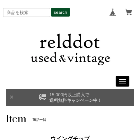
search
Toggle
navigati
15,000円以上購入で
送料無料キャンペーン中！
Item
商品一覧
ウイングチップ