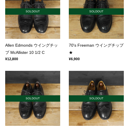
SOLDOUT
SOLDOUT
Allen Edmonds ウイングチッ
70's Freeman ウイングチップ
プ McAllister 10 1/2 C
★
¥12,800
¥6,900
SOLDOUT
SOLDOUT