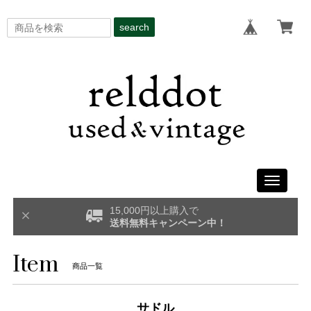
search
Toggle
navigati
15,000円以上購入で
送料無料キャンペーン中！
Item
商品一覧
サドル