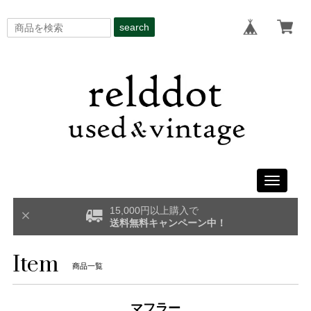
search
Toggle
navigati
15,000円以上購入で
送料無料キャンペーン中！
Item
商品一覧
マフラー