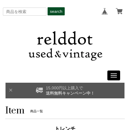
search
Toggle
navigati
15,000円以上購入で
送料無料キャンペーン中！
Item
商品一覧
トレンチ