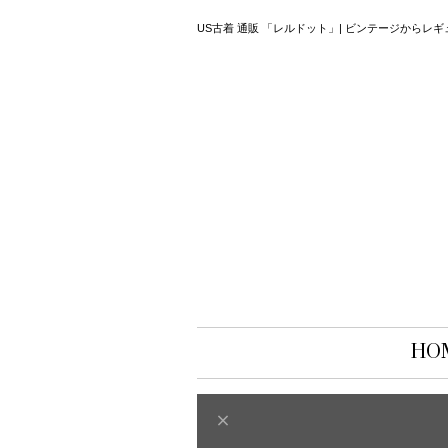
US古着 通販 「レルドット」| ビンテージから
HO