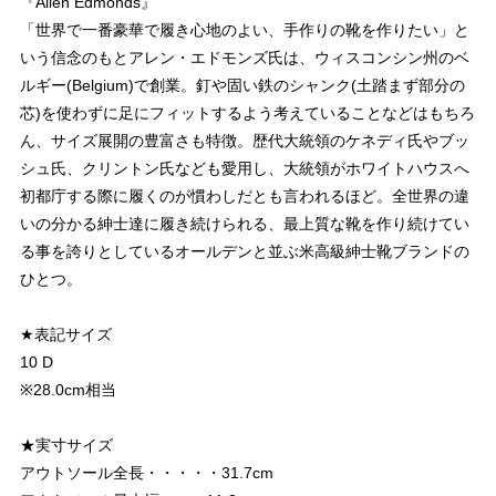
『Allen Edmonds』
「世界で一番豪華で履き心地のよい、手作りの靴を作りたい」と
いう信念のもとアレン・エドモンズ氏は、ウィスコンシン州のベ
ルギー(Belgium)で創業。釘や固い鉄のシャンク(土踏まず部分の
芯)を使わずに足にフィットするよう考えていることなどはもちろ
ん、サイズ展開の豊富さも特徴。歴代大統領のケネディ氏やブッ
シュ氏、クリントン氏なども愛用し、大統領がホワイトハウスへ
初都庁する際に履くのが慣わしだとも言われるほど。全世界の違
いの分かる紳士達に履き続けられる、最上質な靴を作り続けてい
る事を誇りとしているオールデンと並ぶ米高級紳士靴ブランドの
ひとつ。
★表記サイズ
10 D
※28.0cm相当
★実寸サイズ
アウトソール全長・・・・・31.7cm