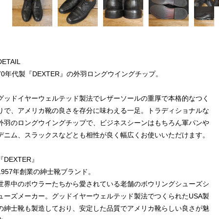
DETAIL
70年代製『DEXTER』の外羽ロングウイングチップ。
グッドイヤーウェルテッド製法でレザーソールの重厚で本格的なつく
りで、アメリカ靴の良さを存分に味わえる一足。トラディショナルな
外羽のロングウイングチップで、ビジネスシーンはもちろん軍パンや
デニム、スラックスなどとも相性が良く幅広くお使いいただけます。
『DEXTER』
1957年創業の紳士靴ブランド。
世界中のボウラーたちから愛されている老舗のボウリングシューズシ
ューズメーカー。グッドイヤーウェルテッド製法でつくられたUSA製
の紳士靴も製造しており、安定した品質でアメリカ靴らしい良さが魅