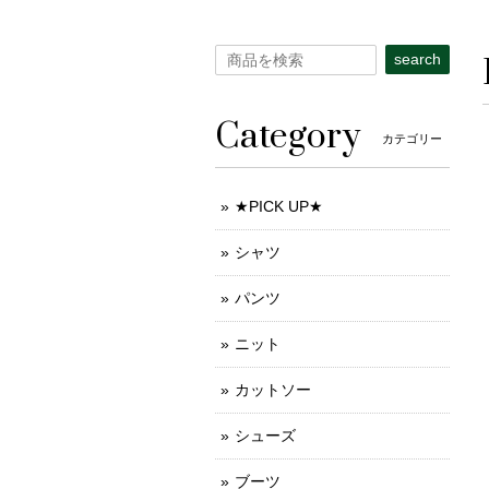
search
Category
カテゴリー
★PICK UP★
シャツ
パンツ
ニット
カットソー
シューズ
ブーツ