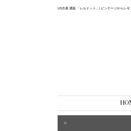
US古着 通販 「レルドット」| ビンテージから
HO