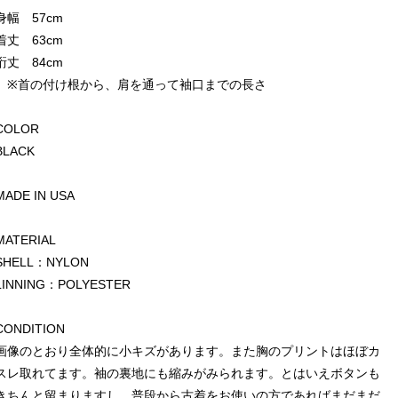
身幅 57cm
着丈 63cm
裄丈 84cm
※首の付け根から、肩を通って袖口までの長さ
COLOR
BLACK
MADE IN USA
MATERIAL
SHELL：NYLON
LINNING：POLYESTER
CONDITION
画像のとおり全体的に小キズがあります。また胸のプリントはほぼカ
スレ取れてます。袖の裏地にも縮みがみられます。とはいえボタンも
きちんと留まりますし、普段から古着をお使いの方であればまだまだ