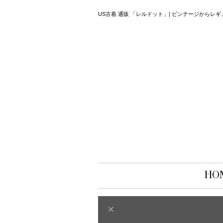
US古着 通販 「レルドット」| ビンテージから
HO