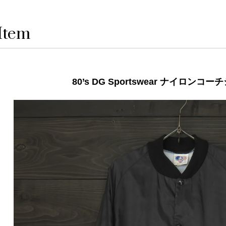
Item
80’s DG Sportswear ナイロン