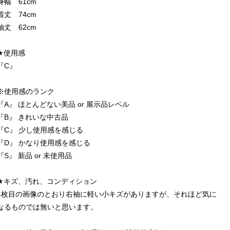
身幅 61cm
着丈 74cm
袖丈 62cm
★使用感
『C』
※使用感のランク
『A』 ほとんどない美品 or 展示品レベル
『B』 きれいな中古品
『C』 少し使用感を感じる
『D』 かなり使用感を感じる
『S』 新品 or 未使用品
★キズ、汚れ、コンディション
4枚目の画像のとおり右袖に軽い小キズがありますが、それほど気に
なるものでは無いと思います。