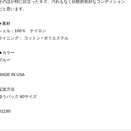
そのほか特に目立ったキズ、汚れもなく比較的良好なコンディション
だと思います。
★素材
シェル：100％ ナイロン
ライニング： コットン / ポリエステル
★カラー
ブルー
MADE IN USA
配送方法
ゆうパック 60サイズ
JI1190