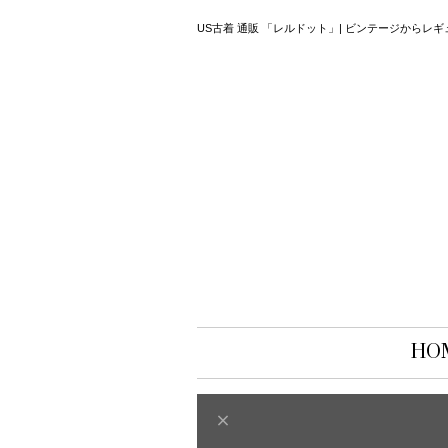
US古着 通販 「レルドット」| ビンテージから
HO