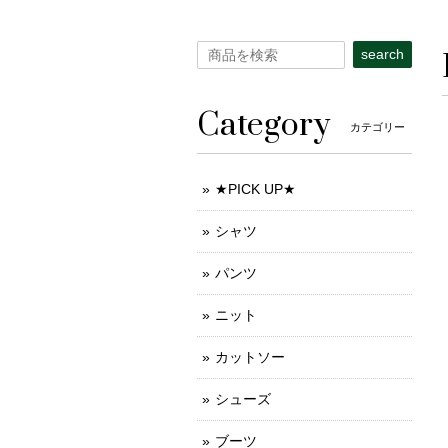
search
Category
カテゴリー
★PICK UP★
シャツ
パンツ
ニット
カットソー
シューズ
ブーツ