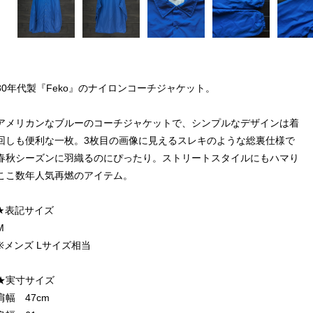
80年代製『Feko』のナイロンコーチジャケット。
アメリカンなブルーのコーチジャケットで、シンプルなデザインは着
回しも便利な一枚。3枚目の画像に見えるスレキのような総裏仕様で
春秋シーズンに羽織るのにぴったり。ストリートスタイルにもハマり
ここ数年人気再燃のアイテム。
★表記サイズ
M
※メンズ Lサイズ相当
★実寸サイズ
肩幅 47cm