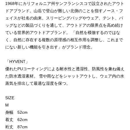
1968年にカリフォルニア州サンフランシスコで設立されたアウト
ドアブランド。山岳で登山が難しい北側のことを指すノース・フ
ェイスが社名の由来。スリーピングバッグやウェア、テント、バ
ッグなどの製品づくりを通して、アウトドアの限界点を高め続け
ている世界的アウトドアブランド。 「自然を模倣するのではな
く、自然に存在する複数の原理感の相互作用を調整し、これまで
にない新しい機能を引き出す」がブランド理念。
「HYVENT」
優れたPUコーティングによる耐水性と透湿性、防風性を兼ね備え
た防水透湿素材。 雪や雨などをシャットアウトし、ウェア内の水
蒸気を排出して最適な湿度を保つ。
SIZE
M
身幅 52cm
着丈 62cm
裄丈 87cm