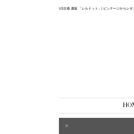
US古着 通販 「レルドット」| ビンテージから
HO