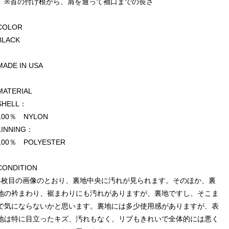
※首の付け根から、肩を通って袖口までの長さ
COLOR
BLACK
MADE IN USA
MATERIAL
SHELL：
100％ NYLON
LINNING：
100％ POLYESTER
CONDITION
4枚目の画像のとおり、裏地中央に汚れが見られます。そのほか、裏
地の衿まわり、裾まわりにも汚れがありますが、裏地ですし、そこま
で気にならないかと思います。裏地には多少使用感がありますが、表
地は特に目立ったキズ、汚れもなく、リブもきれいで全体的には悪く