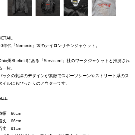
DETAIL
80年代『Nemesis』製のナイロンサテンジャケット。
Ohio州Shefieldにある『Servisteel』社のワークジャケットと推測され
る一枚。
バックの刺繍のデザインが素敵でスポーツシーンやストリート系のス
タイルにもぴったりのアウターです。
SIZE
L
身幅 66cm
着丈 66cm
裄丈 91cm