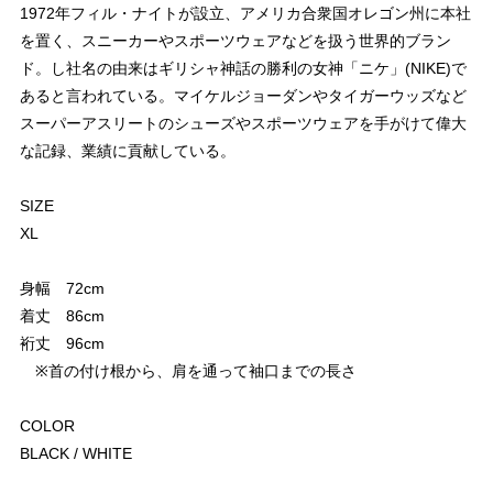
1972年フィル・ナイトが設立、アメリカ合衆国オレゴン州に本社
を置く、スニーカーやスポーツウェアなどを扱う世界的ブラン
ド。し社名の由来はギリシャ神話の勝利の女神「ニケ」(NIKE)で
あると言われている。マイケルジョーダンやタイガーウッズなど
スーパーアスリートのシューズやスポーツウェアを手がけて偉大
な記録、業績に貢献している。
SIZE
XL
身幅 72cm
着丈 86cm
裄丈 96cm
※首の付け根から、肩を通って袖口までの長さ
COLOR
BLACK / WHITE