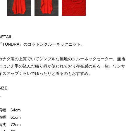
DETAIL
『TUNDRA』のコットンクルーネックニット。
カナダ製の上質でいてシンプルな無地のクルーネックセーター。無地
とはいえ手の込んだ織り柄が使われており存在感のある一枚。ワンサ
イズアップくらいでゆったりと着るのもおすすめ。
SIZE
L
肩幅 64cm
身幅 61cm
着丈 72cm