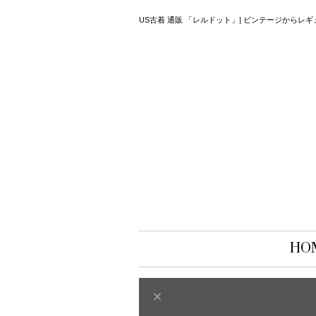
US古着 通販 「レルドット」| ビンテージから
HO