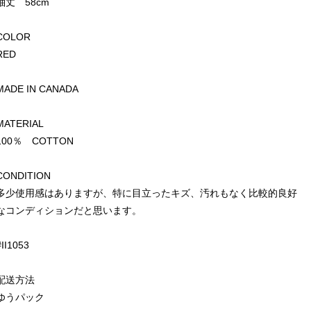
袖丈 58cm
COLOR
RED
MADE IN CANADA
MATERIAL
100％ COTTON
CONDITION
多少使用感はありますが、特に目立ったキズ、汚れもなく比較的良好
なコンディションだと思います。
#II1053
配送方法
ゆうパック