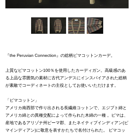
『the Peruvian Connection』の総柄ピマコットンカーデ。
上質なピマコットン100％を使用したカーディガン。高級感のあ
る上品な雰囲気の素材に古代アンデスにインスパイアされた総柄
が素敵でコーディネートの主役としてお使いいただけます。
「ピマコットン」
アメリカ南西部で作り出される長繊維コットンで、エジプト綿と
アメリカ綿との異種交配によって作られた木綿の一種 。ピマは、
産地であるアリゾナ州ピーマ郡、またネイティブインディアン(ピ
マインディアン)に敬意を表すかたちで名付けられた。 ピマコッ