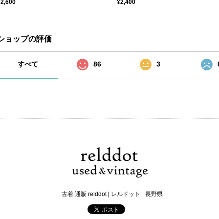
¥2,600
¥2,400
ショップの評価
すべて
86
3
古着 通販 relddot | レルドット
長野県