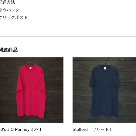
配送方法
ゆうパック
クリックポスト
関連商品
90's J.C.Penney ポケT
Stafford ソリッドT