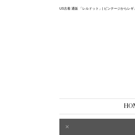
US古着 通販 「レルドット」| ビンテージから
HO