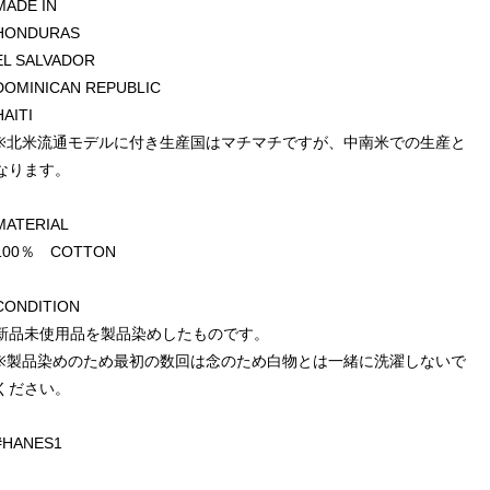
MADE IN
HONDURAS
EL SALVADOR
DOMINICAN REPUBLIC
HAITI
※北米流通モデルに付き生産国はマチマチですが、中南米での生産と
なります。
MATERIAL
100％ COTTON
CONDITION
新品未使用品を製品染めしたものです。
※製品染めのため最初の数回は念のため白物とは一緒に洗濯しないで
ください。
#HANES1