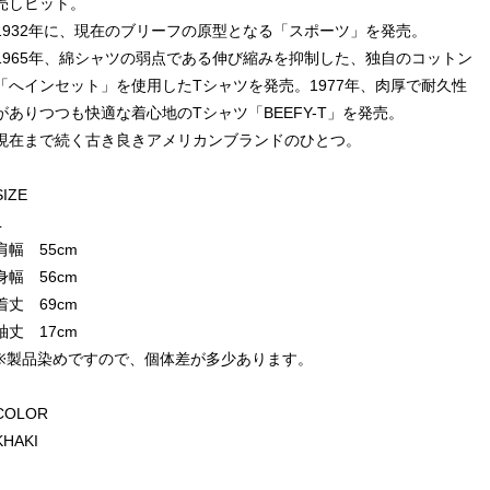
売しヒット。
1932年に、現在のブリーフの原型となる「スポーツ」を発売。
1965年、綿シャツの弱点である伸び縮みを抑制した、独自のコットン
「へインセット」を使用したTシャツを発売。1977年、肉厚で耐久性
がありつつも快適な着心地のTシャツ「BEEFY-T」を発売。
現在まで続く古き良きアメリカンブランドのひとつ。
SIZE
L
肩幅 55cm
身幅 56cm
着丈 69cm
袖丈 17cm
※製品染めですので、個体差が多少あります。
COLOR
KHAKI