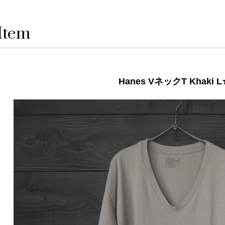
Item
Hanes VネックT Khaki L