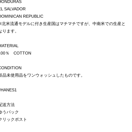
HONDURAS
EL SALVADOR
DOMINICAN REPUBLIC
※北米流通モデルに付き生産国はマチマチですが、中南米での生産と
なります。
MATERIAL
100％ COTTON
CONDITION
新品未使用品をワンウォッシュしたものです。
#HANES1
配送方法
ゆうパック
クリックポスト