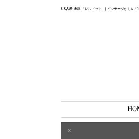
US古着 通販 「レルドット」| ビンテージから
HO