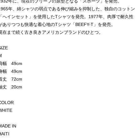
1932年に、現在のブリーフの原型となる「スポーツ」を発売。
1965年、綿シャツの弱点である伸び縮みを抑制した、独自のコットン
「へインセット」を使用したTシャツを発売。1977年、肉厚で耐久性
がありつつも快適な着心地のTシャツ「BEEFY-T」を発売。
現在まで続く古き良きアメリカンブランドのひとつ。
SIZE
M
肩幅 49cm
身幅 49cm
着丈 72cm
袖丈 20cm
COLOR
WHITE
MADE IN
HAITI