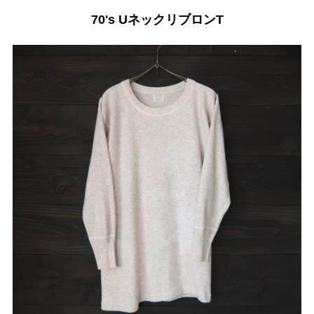
70's UネックリブロンT