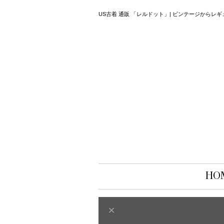
US古着 通販 「レルドット」| ビンテージから
HO