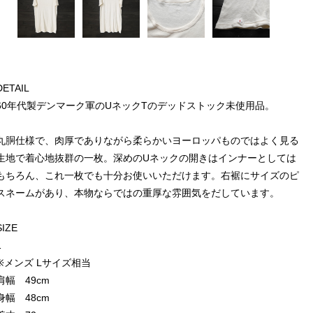
DETAIL
60年代製デンマーク軍のUネックTのデッドストック未使用品。
丸胴仕様で、肉厚でありながら柔らかいヨーロッパものではよく見る
生地で着心地抜群の一枚。深めのUネックの開きはインナーとしては
もちろん、これ一枚でも十分お使いいただけます。右裾にサイズのピ
スネームがあり、本物ならではの重厚な雰囲気をだしています。
SIZE
1
※メンズ Lサイズ相当
肩幅 49cm
身幅 48cm