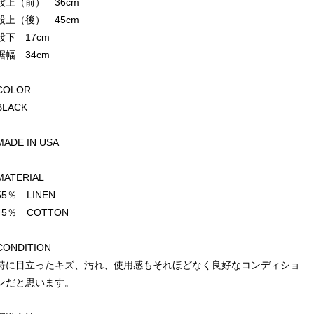
股上（前） 36cm
股上（後） 45cm
股下 17cm
裾幅 34cm
COLOR
BLACK
MADE IN USA
MATERIAL
55％ LINEN
45％ COTTON
CONDITION
特に目立ったキズ、汚れ、使用感もそれほどなく良好なコンディショ
ンだと思います。