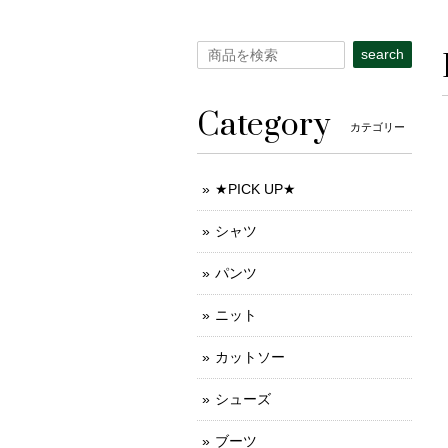
search
Category
カテゴリー
★PICK UP★
シャツ
パンツ
ニット
カットソー
シューズ
ブーツ