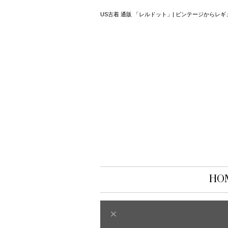
US古着 通販 「レルドット」| ビンテージから
HO