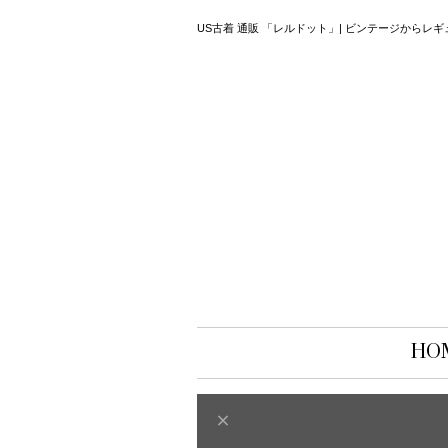
US古着 通販 「レルドット」| ビンテージから
HO