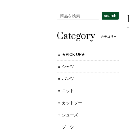
search
Category
カテゴリー
★PICK UP★
シャツ
パンツ
ニット
カットソー
シューズ
ブーツ