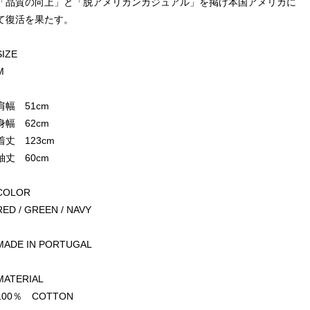
「品質の向上」と「脱アメリカンカジュアル」を掲げ本国アメリカに
て復活を果たす。
SIZE
M
肩幅 51cm
身幅 62cm
着丈 123cm
袖丈 60cm
COLOR
RED / GREEN / NAVY
MADE IN PORTUGAL
MATERIAL
100％ COTTON