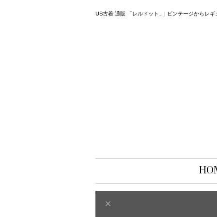
US古着 通販 「レルドット」| ビンテージから
HO