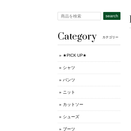
search
Category
カテゴリー
★PICK UP★
シャツ
パンツ
ニット
カットソー
シューズ
ブーツ