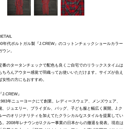
DETAIL
80年代ポルトガル製『J.CREW』のコットンチェックショールカラー
ガウン。
定番のタータンチェックで配色も良くご自宅でのリラックスタイムは
もちろんアウター感覚で羽織ってお使いいただけます。サイズが合え
ば女性の方にもおすすめ。
『J.CREW』
1983年ニューヨークにて創業。レディースウェア、メンズウェア、
靴、ジュエリー、ブライダル、バッグ、子ども服と幅広く展開。J.ク
ルーのオリジナリティを加えてたクラシカルなスタイルを提案してい
る。2008年レナウンがJ.クルー事業の日本からの撤退を発表。現在は