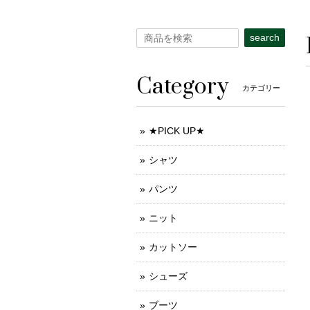
search
Category
カテゴリー
★PICK UP★
シャツ
パンツ
ニット
カットソー
シューズ
ブーツ