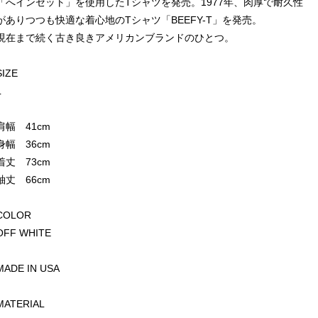
「へインセット」を使用したTシャツを発売。1977年、肉厚で耐久性
がありつつも快適な着心地のTシャツ「BEEFY-T」を発売。
現在まで続く古き良きアメリカンブランドのひとつ。
SIZE
L
肩幅 41cm
身幅 36cm
着丈 73cm
袖丈 66cm
COLOR
OFF WHITE
MADE IN USA
MATERIAL