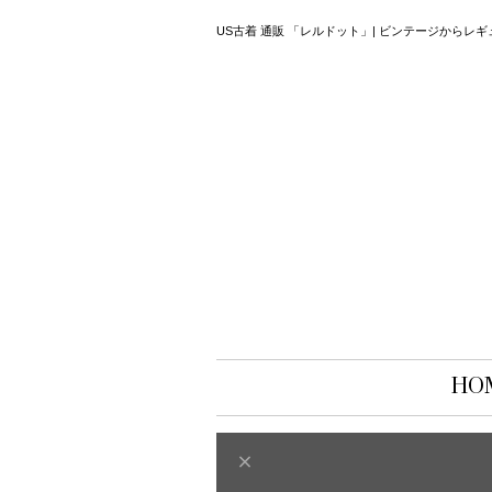
US古着 通販 「レルドット」| ビンテージから
HO