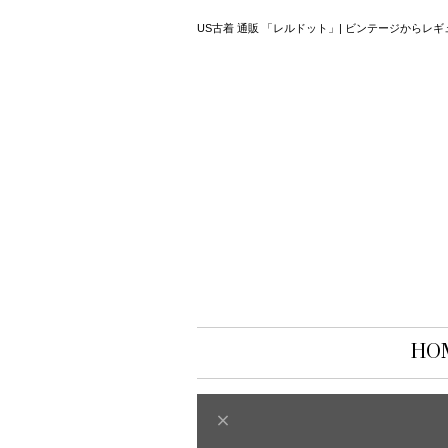
US古着 通販 「レルドット」| ビンテージから
HO