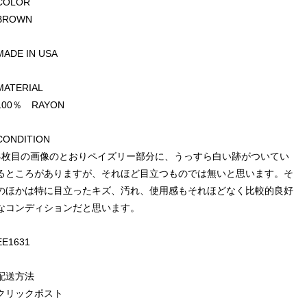
COLOR
BROWN
MADE IN USA
MATERIAL
100％ RAYON
CONDITION
4枚目の画像のとおりペイズリー部分に、うっすら白い跡がついてい
るところがありますが、それほど目立つものでは無いと思います。そ
のほかは特に目立ったキズ、汚れ、使用感もそれほどなく比較的良好
なコンディションだと思います。
EE1631
配送方法
クリックポスト