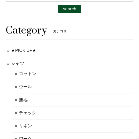
search
Category
カテゴリー
★PICK UP★
シャツ
コットン
ウール
無地
チェック
リネン
ワーク