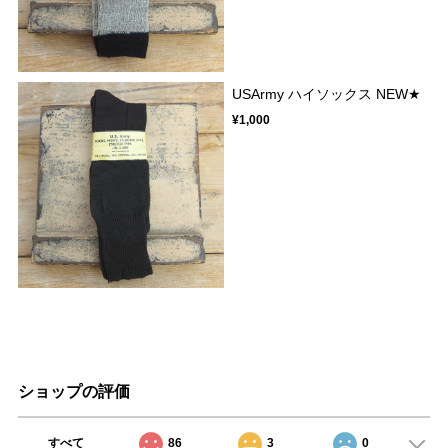
USArmy ハイソックス NEW★
¥1,000
ショップの評価
すべて
86
3
0