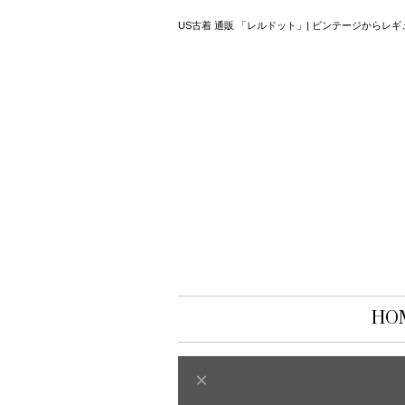
US古着 通販 「レルドット」| ビンテージから
HO