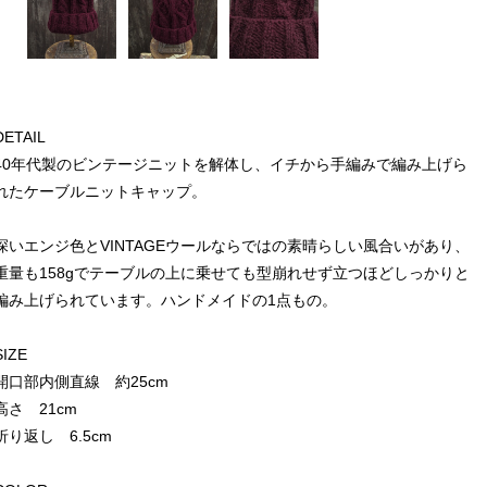
DETAIL
40年代製のビンテージニットを解体し、イチから手編みで編み上げら
れたケーブルニットキャップ。
深いエンジ色とVINTAGEウールならではの素晴らしい風合いがあり、
重量も158gでテーブルの上に乗せても型崩れせず立つほどしっかりと
編み上げられています。ハンドメイドの1点もの。
SIZE
開口部内側直線 約25cm
高さ 21cm
折り返し 6.5cm