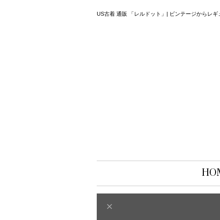
US古着 通販 「レルドット」| ビンテージから
HO