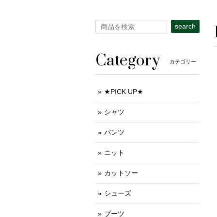
search
Category
カテゴリー
★PICK UP★
シャツ
パンツ
ニット
カットソー
シューズ
ブーツ