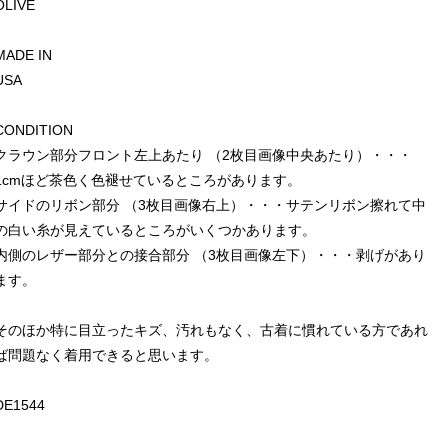
OLIVE
MADE IN
USA
CONDITION
クラウン部分フロント左上あたり （2枚目画像中央あたり）・・・
1cmほど茶色く色褪せているところがあります。
サイドのリボン部分 （3枚目画像右上）・・・サテンリボン擦れて中
の白い糸が見えているところがいくつかあります。
内側のレザー部分との接合部分 （3枚目画像左下）・・・剥げがあり
ます。
そのほか特に目立ったキズ、汚れもなく、古着に慣れている方であれ
ば問題なく着用できると思います。
DE1544