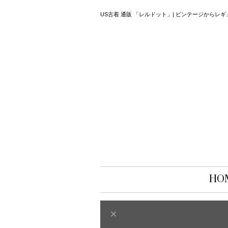
US古着 通販 「レルドット」| ビンテージから
HO