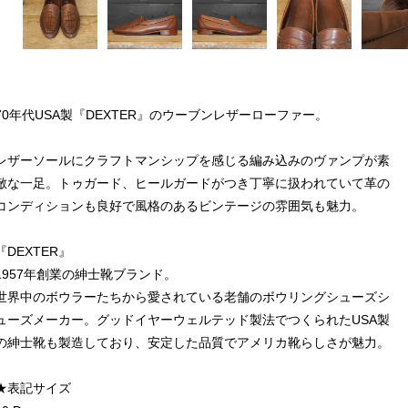
70年代USA製『DEXTER』のウーブンレザーローファー。
レザーソールにクラフトマンシップを感じる編み込みのヴァンプが素
敵な一足。トゥガード、ヒールガードがつき丁寧に扱われていて革の
コンディションも良好で風格のあるビンテージの雰囲気も魅力。
『DEXTER』
1957年創業の紳士靴ブランド。
世界中のボウラーたちから愛されている老舗のボウリングシューズシ
ューズメーカー。グッドイヤーウェルテッド製法でつくられたUSA製
の紳士靴も製造しており、安定した品質でアメリカ靴らしさが魅力。
★表記サイズ