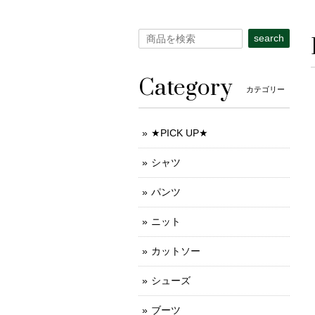
search
Category
カテゴリー
★PICK UP★
シャツ
パンツ
ニット
カットソー
シューズ
ブーツ