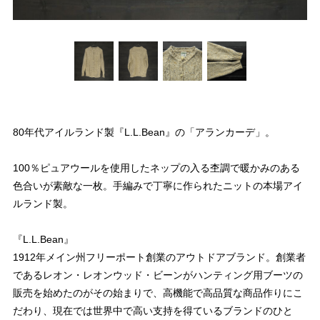
80年代アイルランド製『L.L.Bean』の「アランカーデ」。
100％ピュアウールを使用したネップの入る杢調で暖かみのある
色合いが素敵な一枚。手編みで丁寧に作られたニットの本場アイ
ルランド製。
『L.L.Bean』
1912年メイン州フリーポート創業のアウトドアブランド。創業者
であるレオン・レオンウッド・ビーンがハンティング用ブーツの
販売を始めたのがその始まりで、高機能で高品質な商品作りにこ
だわり、現在では世界中で高い支持を得ているブランドのひと