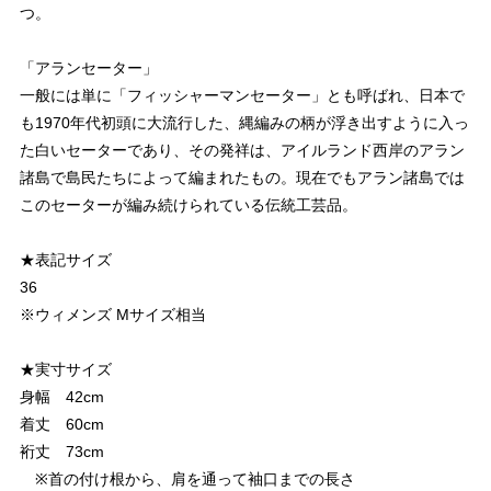
つ。
「アランセーター」
一般には単に「フィッシャーマンセーター」とも呼ばれ、日本で
も1970年代初頭に大流行した、縄編みの柄が浮き出すように入っ
た白いセーターであり、その発祥は、アイルランド西岸のアラン
諸島で島民たちによって編まれたもの。現在でもアラン諸島では
このセーターが編み続けられている伝統工芸品。
★表記サイズ
36
※ウィメンズ Mサイズ相当
★実寸サイズ
身幅 42cm
着丈 60cm
裄丈 73cm
※首の付け根から、肩を通って袖口までの長さ