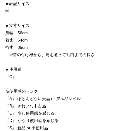
★表記サイズ
M
★実寸サイズ
身幅 56cm
着丈 64cm
裄丈 85cm
※首の付け根から、肩を通って袖口までの長さ
★使用感
『C』
※使用感のランク
『A』 ほとんどない美品 or 展示品レベル
『B』 きれいな中古品
『C』 少し使用感を感じる
『D』 かなり使用感を感じる
『S』 新品 or 未使用品