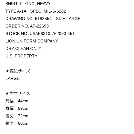
SHIRT, FLYING, HEAVY
TYPE A-1A SPEC. MIL-S-6282
DRAWING NO. 5183554 SIZE LARGE
ORDER NO. AF-22699
STOCK NO. USAF8310-762090-451
LION UNIFORM COMPANY
DRY CLEAN ONLY
U.S. PROPERTY
★表記サイズ
LARGE
★実寸サイズ
肩幅 44cm
身幅 59cm
着丈 72cm
袖丈 60cm