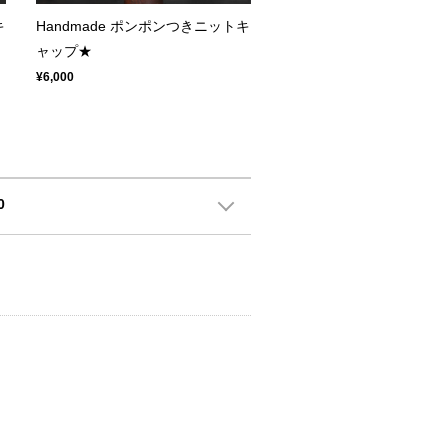
キ
Handmade ポンポンつきニットキ
ャップ★
¥6,000
0