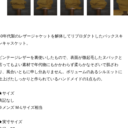
40年代製のレザージャケットを解体してリプロダクトしたバックスキ
ンキャスケット。
ビンテージレザーを裏使いしたもので、表面が微起毛したヌバックと
言ってもよい素材で年代物にもかかわらず柔らかなそざいで肌ざわ
り、風合いともに申し分ありません。ボリュームのあるシルエットに
仕上げたしっかりと作られているハンドメイドの1点もの。
★サイズ
表記なし
※メンズ M-Lサイズ相当
★実寸サイズ