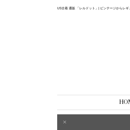
US古着 通販 「レルドット」| ビンテージから
HO