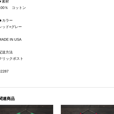
★素材
100％ コットン
★カラー
レッド×グレー
MADE IN USA
配送方法
クリックポスト
II2287
関連商品