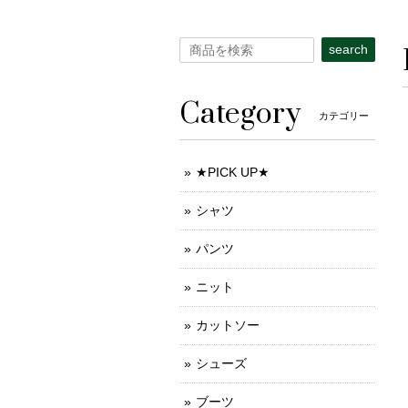
search
Category
カテゴリー
★PICK UP★
シャツ
パンツ
ニット
カットソー
シューズ
ブーツ