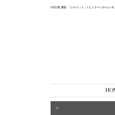
US古着 通販 「レルドット」| ビンテージから
HO