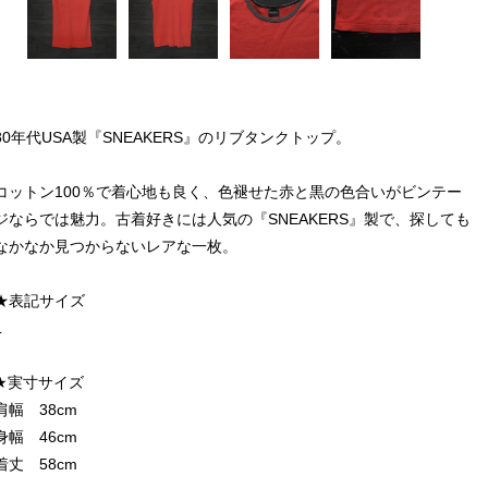
80年代USA製『SNEAKERS』のリブタンクトップ。
コットン100％で着心地も良く、色褪せた赤と黒の色合いがビンテー
ジならでは魅力。古着好きには人気の『SNEAKERS』製で、探しても
なかなか見つからないレアな一枚。
★表記サイズ
L
★実寸サイズ
肩幅 38cm
身幅 46cm
着丈 58cm