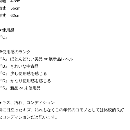
身幅 47cm
着丈 56cm
袖丈 62cm
★使用感
『C』
※使用感のランク
『A』 ほとんどない美品 or 展示品レベル
『B』 きれいな中古品
『C』 少し使用感を感じる
『D』 かなり使用感を感じる
『S』 新品 or 未使用品
★キズ、汚れ、コンディション
特に目立ったキズ、汚れもなくこの年代の白モノとしては比較的良好
なコンディションだと思います。