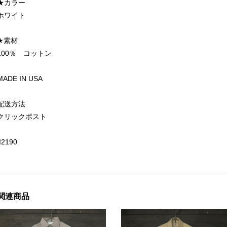
★カラー
ホワイト
★素材
100％ コットン
MADE IN USA
配送方法
クリックポスト
II2190
関連商品