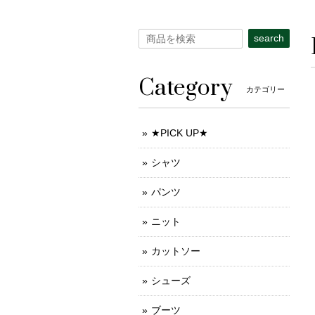
search
Category
カテゴリー
★PICK UP★
シャツ
パンツ
ニット
カットソー
シューズ
ブーツ