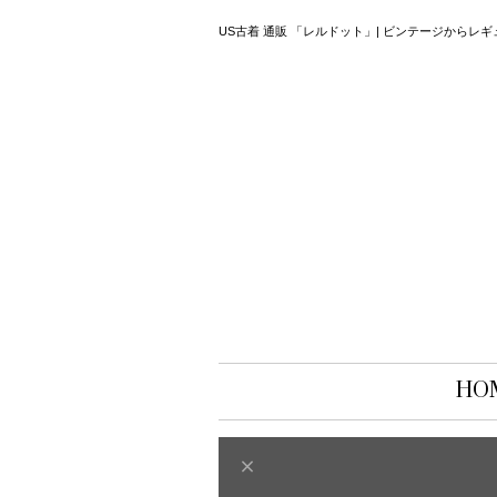
US古着 通販 「レルドット」| ビンテージから
HO