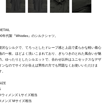
DETAIL
90年代製『Whistles』のシルクシャツ。
贅沢なシルクで、てろっとしたドレープ感と上品で柔らかな軽い着心
地の一枚。ほどよく洗いこまれており、ぎらつきのとれた風合いが魅
力。ゆったりとしたシルエットで、合わせ以外はユニセックスなデザ
インなのでサイズが合えば男性の方でも問題なくお使いいただけま
す。
SIZE
S
※ウィメンズ Lサイズ相当
※メンズ Mサイズ相当