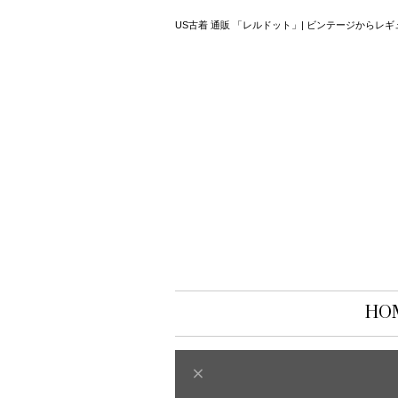
US古着 通販 「レルドット」| ビンテージから
HO