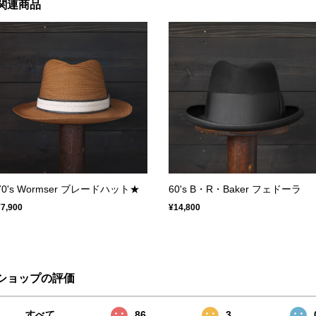
関連商品
70's Wormser ブレードハット★
60's B・R・Baker フェドーラ
¥7,900
¥14,800
ショップの評価
すべて
86
3