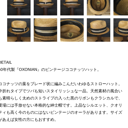
DETAIL
60年代製『OXONIAN』のビンテージココナッツハット。
ココナッツの葉をブレード状に編みこんだいわゆるストローハット。
中折れタイプでツバも短いスタイリッシュな一品。天然素材の風合い
も素晴らしく太めのストライプの入った黒のリボンもクラシカルで、
夏場には手放せない本格的な紳士帽です。上品なシルエット、クオリ
ティも高く今のものにはないビンテージのオーラがあります。サイズ
があえば女性の方にもおすすめ。