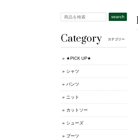
search
Category
カテゴリー
★PICK UP★
シャツ
パンツ
ニット
カットソー
シューズ
ブーツ