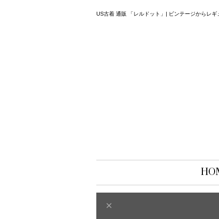
US古着 通販 「レルドット」| ビンテージから
HO