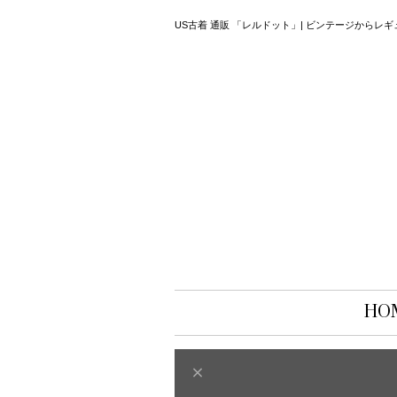
US古着 通販 「レルドット」| ビンテージから
HO