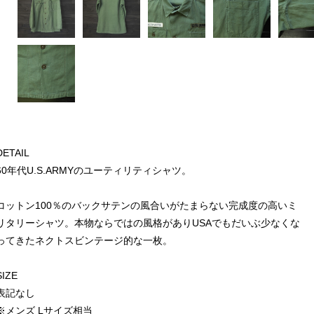
DETAIL
60年代U.S.ARMYのユーティリティシャツ。
コットン100％のバックサテンの風合いがたまらない完成度の高いミ
リタリーシャツ。本物ならではの風格がありUSAでもだいぶ少なくな
ってきたネクトスビンテージ的な一枚。
SIZE
表記なし
※メンズ Lサイズ相当