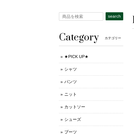
search
Category
カテゴリー
★PICK UP★
シャツ
パンツ
ニット
カットソー
シューズ
ブーツ